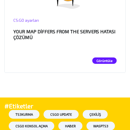
CS:GO ayarları
YOUR MAP DIFFERS FROM THE SERVERS HATASI
ÇÖZÜMÜ
Görüntüle
#Etiketler
TS3KURMA
CSGO UPDATE
ÇEKILIŞ
CSGO KONSOL AÇMA
HABER
WASPTS3