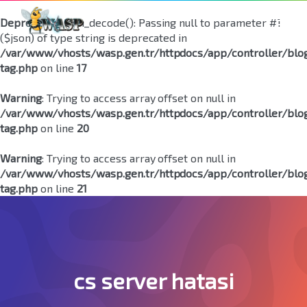
Deprecated
: json_decode(): Passing null to parameter #1
($json) of type string is deprecated in
/var/www/vhosts/wasp.gen.tr/httpdocs/app/controller/blo
tag.php
on line
17
Warning
: Trying to access array offset on null in
/var/www/vhosts/wasp.gen.tr/httpdocs/app/controller/blo
tag.php
on line
20
Warning
: Trying to access array offset on null in
/var/www/vhosts/wasp.gen.tr/httpdocs/app/controller/blo
tag.php
on line
21
cs server hatasi