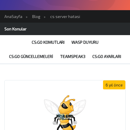
AnaSayfa
Blog
cs server hatasi
»
»
Son Konular
CS:GO KOMUTLARI
WASP DUYURU
CS:GO GÜNCELLEMELERI
TEAMSPEAK3
CS:GO AYARLARI
6 yıl önce