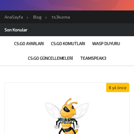
AnaSayfa
Blog
ts3kurma
»
»
Son Konular
CS:GO AYARLARI
CS:GO KOMUTLARI
WASP DUYURU
CS:GO GÜNCELLEMELERI
TEAMSPEAK3
6 yıl önce