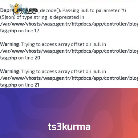
Deprecated
: json_decode(): Passing null to parameter #1
($json) of type string is deprecated in
/var/www/vhosts/wasp.gen.tr/httpdocs/app/controller/blo
tag.php
on line
17
Warning
: Trying to access array offset on null in
/var/www/vhosts/wasp.gen.tr/httpdocs/app/controller/blo
tag.php
on line
20
Warning
: Trying to access array offset on null in
/var/www/vhosts/wasp.gen.tr/httpdocs/app/controller/blo
tag.php
on line
21
ts3kurma